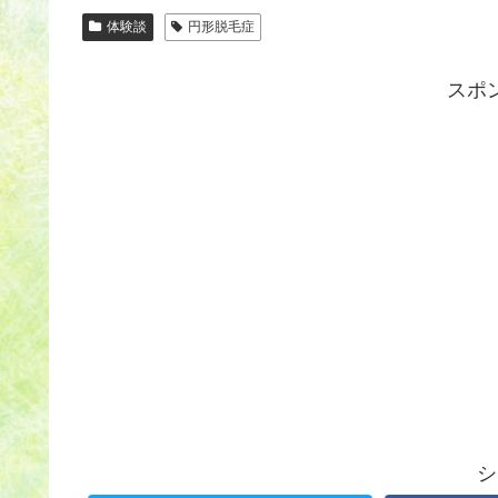
体験談
円形脱毛症
スポ
シ